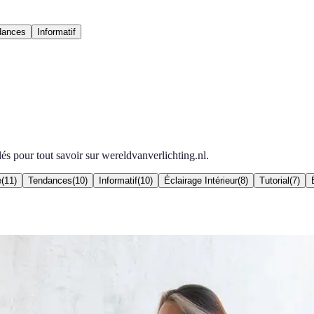
dances
Informatif
lés pour tout savoir sur wereldvanverlichting.nl.
e
(
11
)
Tendances
(
10
)
Informatif
(
10
)
Éclairage Intérieur
(
8
)
Tutorial
(
7
)