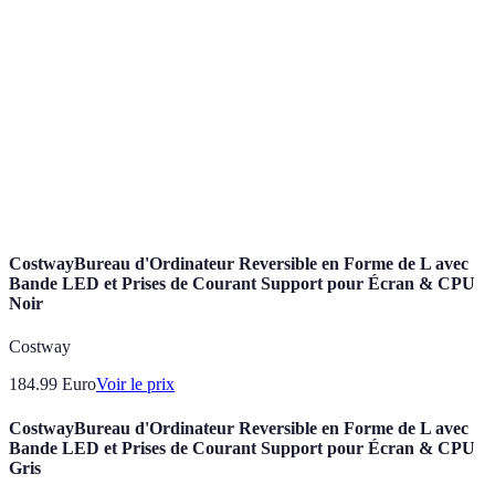
Température
Mesure de la teinte de la lumière émise, exprimée
de couleur
en Kelvin (K).
Unité de mesure de la quantité totale de lumière
Lumens
visible émise.
Éclairage
Technology d'éclairage éconergétique utilisant
LED
des diodes électroluminescentes.
CostwayBureau d'Ordinateur Reversible en Forme de L avec
Bande LED et Prises de Courant Support pour Écran & CPU
Noir
Costway
184.99
Euro
Voir le prix
CostwayBureau d'Ordinateur Reversible en Forme de L avec
Bande LED et Prises de Courant Support pour Écran & CPU
Gris