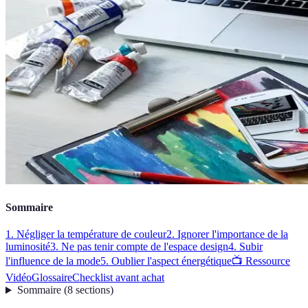
Sommaire
1. Négliger la température de couleur
2. Ignorer l'importance de la
luminosité
3. Ne pas tenir compte de l'espace design
4. Subir
l'influence de la mode
5. Oublier l'aspect énergétique
📺 Ressource
Vidéo
Glossaire
Checklist avant achat
Sommaire
(
8
sections
)