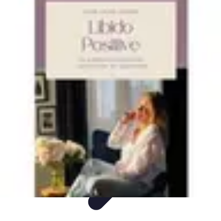
wereldvanverlichting.nl
Conseils d'Éclairage
Tendances
Comparatif
Informatif
Tutorial
wereldvanverlichting.nl