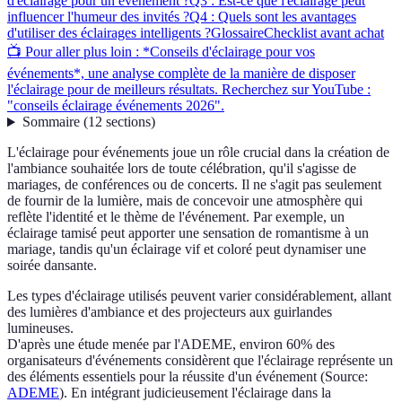
d'éclairage pour un événement ?
Q3 : Est-ce que l'éclairage peut
influencer l'humeur des invités ?
Q4 : Quels sont les avantages
d'utiliser des éclairages intelligents ?
Glossaire
Checklist avant achat
📺 Pour aller plus loin : *Conseils d'éclairage pour vos
événements*, une analyse complète de la manière de disposer
l'éclairage pour de meilleurs résultats. Recherchez sur YouTube :
"conseils éclairage événements 2026".
Sommaire
(
12
sections
)
L'éclairage pour événements joue un rôle crucial dans la création de
l'ambiance souhaitée lors de toute célébration, qu'il s'agisse de
mariages, de conférences ou de concerts. Il ne s'agit pas seulement
de fournir de la lumière, mais de concevoir une atmosphère qui
reflète l'identité et le thème de l'événement. Par exemple, un
éclairage tamisé peut apporter une sensation de romantisme à un
mariage, tandis qu'un éclairage vif et coloré peut dynamiser une
soirée dansante.
Les types d'éclairage utilisés peuvent varier considérablement, allant
des lumières d'ambiance et des projecteurs aux guirlandes
lumineuses.
D'après une étude menée par l'ADEME, environ 60% des
organisateurs d'événements considèrent que l'éclairage représente un
des éléments essentiels pour la réussite d'un événement (Source:
ADEME
). En intégrant judicieusement l'éclairage dans la