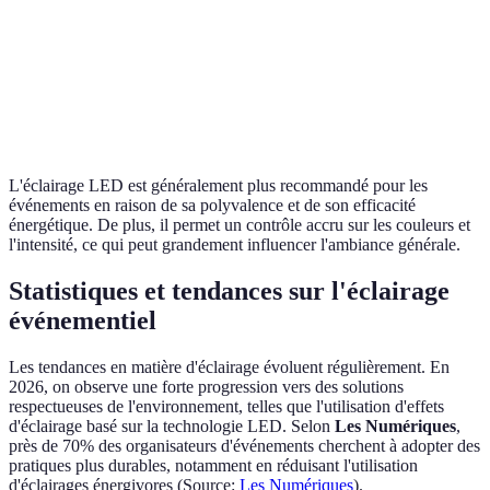
su
po
Coût initial
Plus élevé
Moins cher
re
in
à 
L'éclairage LED est généralement plus recommandé pour les
événements en raison de sa polyvalence et de son efficacité
énergétique. De plus, il permet un contrôle accru sur les couleurs et
l'intensité, ce qui peut grandement influencer l'ambiance générale.
Statistiques et tendances sur l'éclairage
événementiel
Les tendances en matière d'éclairage évoluent régulièrement. En
2026, on observe une forte progression vers des solutions
respectueuses de l'environnement, telles que l'utilisation d'effets
d'éclairage basé sur la technologie LED. Selon
Les Numériques
,
près de 70% des organisateurs d'événements cherchent à adopter des
pratiques plus durables, notamment en réduisant l'utilisation
d'éclairages énergivores (Source:
Les Numériques
).