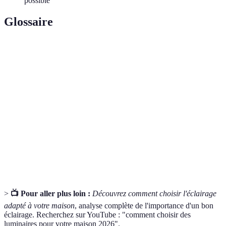
possible
Glossaire
Terme
Définition
Éclairage
Éclairage doux qui crée une atmosphère agréable
d'ambiance
dans une pièce.
Luminaires
Éléments d'éclairage intégrés dans le plafond pour
encastrés
un design épuré.
Kit d'éclairage flexible utilisant des diodes LED
Bande LED
pour des effets lumineux variés.
>
📺 Pour aller plus loin :
Découvrez comment choisir l'éclairage
adapté à votre maison
, analyse complète de l'importance d'un bon
éclairage. Recherchez sur YouTube : "comment choisir des
luminaires pour votre maison 2026".