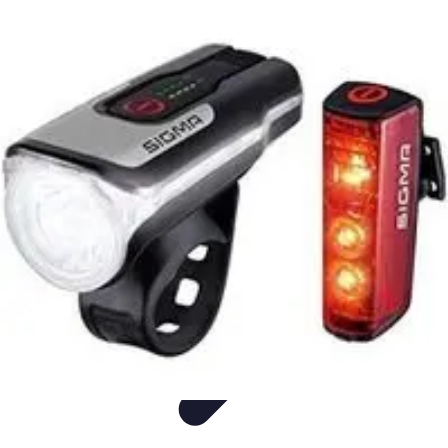
wereldvanverlichting.nl
Conseils d'Éclairage
Tendances
Comparatif
Informatif
Tutorial
wereldvanverlichting.nl