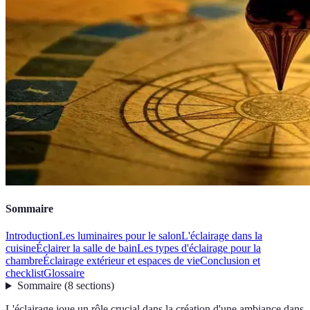
Sommaire
Introduction
Les luminaires pour le salon
L'éclairage dans la
cuisine
Éclairer la salle de bain
Les types d'éclairage pour la
chambre
Éclairage extérieur et espaces de vie
Conclusion et
checklist
Glossaire
Sommaire
(
8
sections
)
L'éclairage joue un rôle crucial dans la création d'une ambiance dans