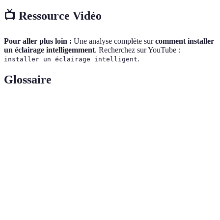
📺 Ressource Vidéo
Pour aller plus loin :
Une analyse complète sur
comment installer
un éclairage intelligemment
. Recherchez sur YouTube :
.
installer un éclairage intelligent
Glossaire
Terme
Définition
Unité de mesure de la quantité de lumière émise par
Lumens
une source lumineuse.
Éclairage
Lumière générale qui éclaire l'ensemble d'une pièce
ambiant
sans créer dombres.
Technologie
Système de contrôle d'éclairage permettant la
DALI
gestion de groupes de luminaires intelligents.