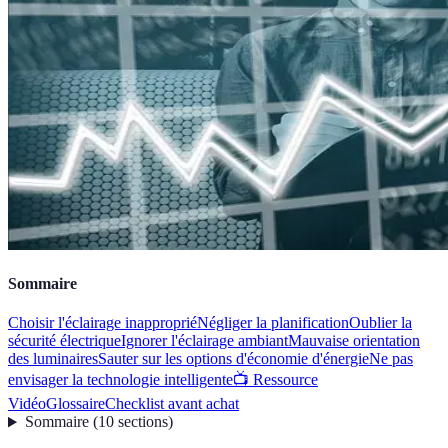
Sommaire
Choisir l'éclairage inapproprié
Négliger la planification
Oublier la
sécurité électrique
Ignorer l'éclairage ambiant
Mauvaise orientation
des luminaires
Sauter sur les options d'économie d'énergie
Ne pas
envisager la technologie intelligente
📺 Ressource
Vidéo
Glossaire
Checklist avant achat
Sommaire
(
10
sections
)