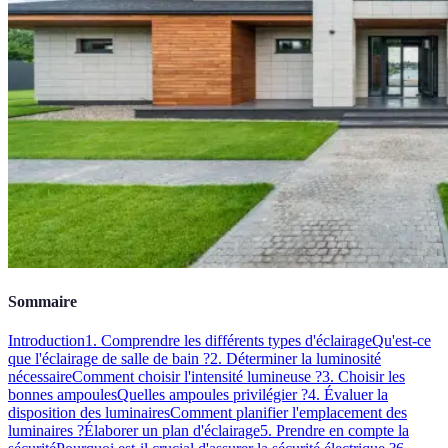
Sommaire
Introduction
1. Comprendre les différents types d'éclairage
Qu'est-ce
que l'éclairage de salle de bain ?
2. Déterminer la luminosité
nécessaire
Comment choisir l'intensité lumineuse ?
3. Choisir les
bonnes ampoules
Quelles ampoules privilégier ?
4. Évaluer la
disposition des luminaires
Comment planifier l'emplacement des
luminaires ?
Élaborer un plan d'éclairage
5. Prendre en compte la