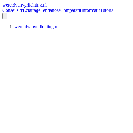
wereldvanverlichting.nl
Conseils d'Éclairage
Tendances
Comparatif
Informatif
Tutorial
wereldvanverlichting.nl