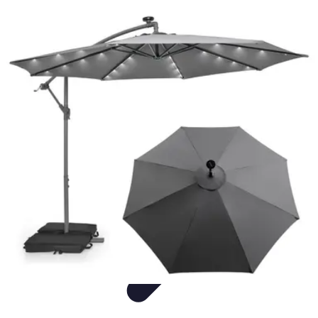
wereldvanverlichting.nl
Conseils d'Éclairage
Tendances
Comparatif
Informatif
Tutorial
wereldvanverlichting.nl