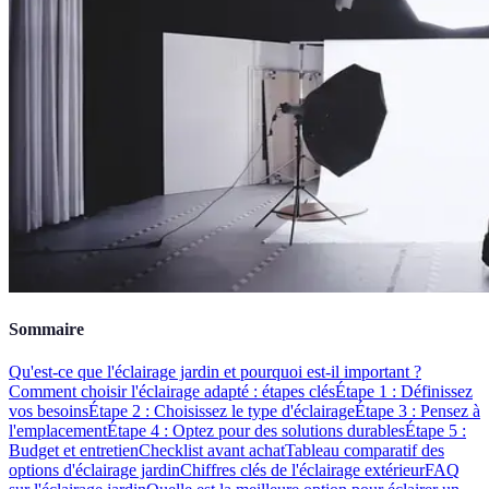
Sommaire
Qu'est-ce que l'éclairage jardin et pourquoi est-il important ?
Comment choisir l'éclairage adapté : étapes clés
Étape 1 : Définissez
vos besoins
Étape 2 : Choisissez le type d'éclairage
Étape 3 : Pensez à
l'emplacement
Étape 4 : Optez pour des solutions durables
Étape 5 :
Budget et entretien
Checklist avant achat
Tableau comparatif des
options d'éclairage jardin
Chiffres clés de l'éclairage extérieur
FAQ