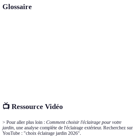
Glossaire
Terme
Définition
Éclairage
Éclairage général qui crée une atmosphère douce et
ambiant
accueillante dans un espace.
Éclairage
Éclairage qui met en valeur des éléments spéciaux
d'accent
dans le jardin.
Unité de mesure qui indique la quantité de lumière
Lumens
visible émise par une source lumineuse.
📺 Ressource Vidéo
> Pour aller plus loin :
Comment choisir l'éclairage pour votre
jardin
, une analyse complète de l'éclairage extérieur. Recherchez sur
YouTube : "choix éclairage jardin 2026".