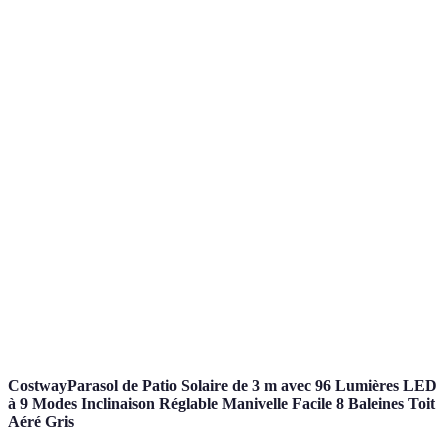
douce
Parfait
Longue
Coût initial
pour
LED
durée de
élevé
l'éclairage
vie
fonctionnel
Bien pour
Consommation
Brillance
des
Halogène
d'énergie
intense
éclairages
élevée
temporaires
À éviter
Économie
Consommation
pour
Incandescent
initiale
élevée
l'éclairage
permanent
CostwayParasol de Patio Solaire de 3 m avec 96 Lumières LED
à 9 Modes Inclinaison Réglable Manivelle Facile 8 Baleines Toit
Aéré Gris