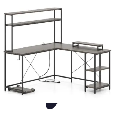
wereldvanverlichting.nl
Conseils d'Éclairage
Tendances
Comparatif
Informatif
Tutorial
wereldvanverlichting.nl