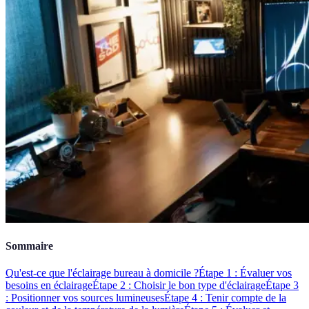
Sommaire
Qu'est-ce que l'éclairage bureau à domicile ?
Étape 1 : Évaluer vos
besoins en éclairage
Étape 2 : Choisir le bon type d'éclairage
Étape 3
: Positionner vos sources lumineuses
Étape 4 : Tenir compte de la