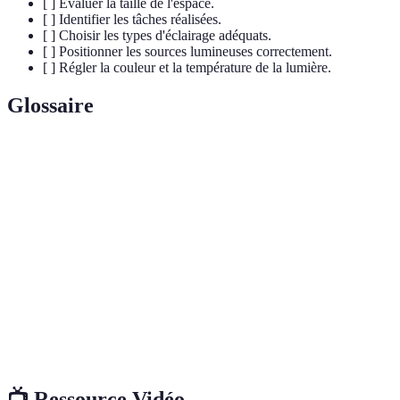
[ ] Évaluer la taille de l'espace.
[ ] Identifier les tâches réalisées.
[ ] Choisir les types d'éclairage adéquats.
[ ] Positionner les sources lumineuses correctement.
[ ] Régler la couleur et la température de la lumière.
Glossaire
Terme
Définition
Éclairage
Lumière qui éclaire uniformément tout un
général
espace.
Éclairage de
Lumière concentrée utilisée pour effectuer une
tâche
tâche spécifique.
Température de
Mesure de la couleur d'une source lumineuse,
couleur
exprimée en Kelvin.
📺 Ressource Vidéo