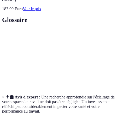
183.99
Euro
Voir le prix
Glossaire
Terme
Définition
Luminosité
La quantité de lumière émise par une source.
Kelvin (K)
Unité de mesure de la couleur de la lumière.
Éclairage
Éclairage utilisé pour mettre en valeur une
d'accentuation
zone spécifique.
>
👨‍🏫 Avis d'expert :
Une recherche approfondie sur l'éclairage de
votre espace de travail ne doit pas être négligée. Un investissement
réfléchi peut considérablement impacter votre santé et votre
performance au travail.