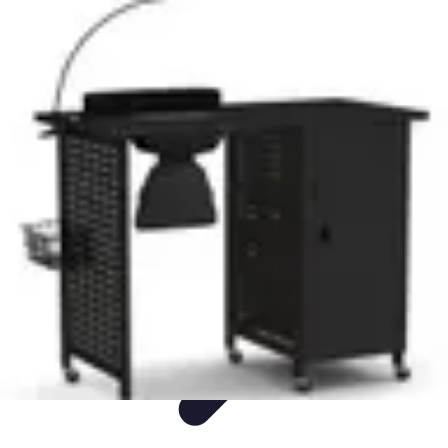
wereldvanverlichting.nl
Conseils d'Éclairage
Tendances
Comparatif
Informatif
Tutorial
wereldvanverlichting.nl