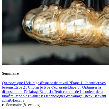
Sommaire
Qu'est-ce que l'éclairage d'espace de travail ?
Étape 1 : Identifier vos
besoins
Étape 2 : Choisir le type d'éclairage
Étape 3 : Optimiser la
disposition de l'éclairage
Étape 4 : Tenir compte de la couleur de la
lumière
Étape 5 : Évaluer les technologies d'éclairage
Checklist avant
achat
Glossaire
Sommaire
(
8
sections
)