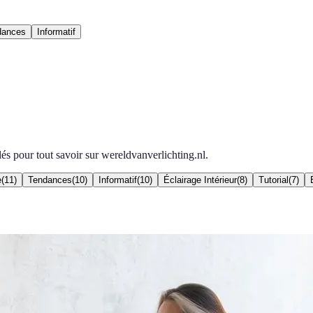
dances
Informatif
lés pour tout savoir sur wereldvanverlichting.nl.
e
(
11
)
Tendances
(
10
)
Informatif
(
10
)
Éclairage Intérieur
(
8
)
Tutorial
(
7
)